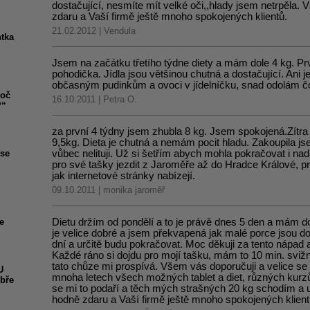
dostačující, nesmíte mít velké oči,,hlady jsem netrpěla. 
zdaru a Vaší firmě ještě mnoho spokojených klientů.
21.02.2012 | Vendula
ntka
Jsem na začátku třetího týdne diety a mám dole 4 kg. Prvn
pohodička. Jídla jsou většinou chutná a dostačující. Ani 
občasným pudinkům a ovoci v jídelníčku, snad odolám čok
roč
16.10.2011 | Petra O.
?“
za první 4 týdny jsem zhubla 8 kg. Jsem spokojená.Zítr
9,5kg. Dieta je chutná a nemám pocit hladu. Zakoupila jse
 se
vůbec nelituji. Už si šetřím abych mohla pokračovat i na
pro své tašky jezdit z Jaroměře až do Hradce Králové, p
jak internetové stránky nabízejí.
09.10.2011 | monika jaroměř
e
Dietu držím od pondělí a to je právě dnes 5 den a mám do
je velice dobré a jsem překvapená jak malé porce jsou d
dní a určitě budu pokračovat. Moc děkuji za tento nápad a
Každé ráno si dojdu pro mojí tašku, mám to 10 min. svižn
tato chůze mi prospívá. Všem vás doporučuji a velice se
U
mnoha letech všech možných tablet a diet, různých kurzů 
obře
se mi to podaří a těch mých strašných 20 kg schodím a 
hodně zdaru a Vaší firmě ještě mnoho spokojených klie