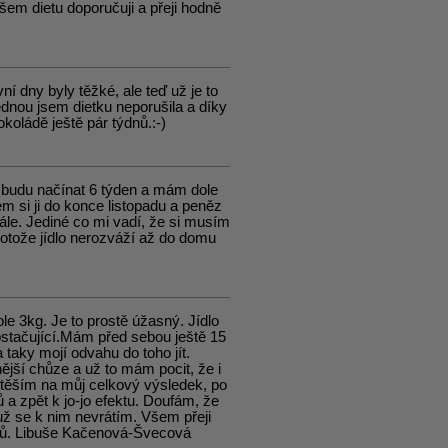
Všem dietu doporučuji a přeji hodně
í dny byly těžké, ale teď už je to
jednou jsem dietku neporušila a díky
oládě ještě pár týdnů.:-)
a budu načínat 6 týden a mám dole
m si ji do konce listopadu a peněz
dále. Jediné co mi vadí, že si musím
rotože jídlo nerozváží až do domu
le 3kg. Je to prostě úžasný. Jídlo
ostačující.Mám před sebou ještě 15
 taky mojí odvahu do toho jít.
ější chůze a už to mám pocit, že i
 těším na můj celkový výsledek, po
a zpět k jo-jo efektu. Doufám, že
už se k nim nevrátím. Všem přeji
ntů. Libuše Kačenová-Švecová