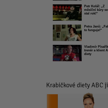
Petr Kolář: „Z
měsíční kůry se
stal rok!“
Petra Janů: „Fa
to funguje!“
Vladimír Písařík
trenér a klient 
diety
Krabičkové diety
ABC ji