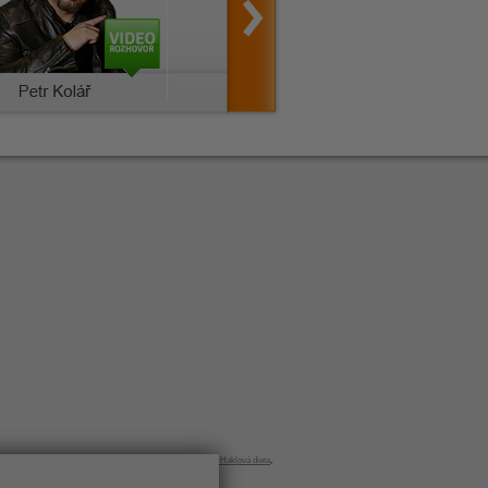
Jana Haklová
,
Jana Haklová krabičková dieta
,
Jana Haklová dieta
,
Haklová
,
dieta Haklová
,
krabičková dieta Haklová