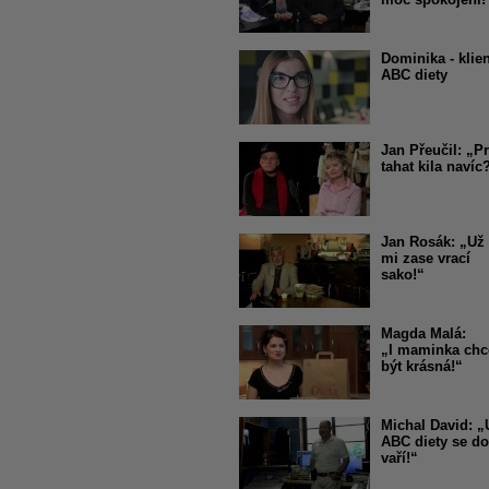
Dominika - klie
ABC diety
Jan Přeučil: „P
tahat kila navíc
Jan Rosák: „Už
mi zase vrací
sako!“
Magda Malá:
„I maminka chc
být krásná!“
Michal David: „
ABC diety se d
vaří!“