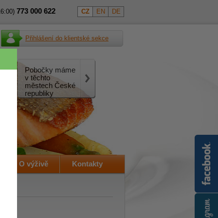
773
000
622
16:00)
CZ
EN
DE
Přihlášení do klientské sekce
Pobočky máme
v těchto
městech České
republiky
O výživě
Kontakty