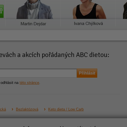
slevách a akcích pořádaných ABC dietou:
 odhlásit na
této stránce
.
ická
Bezlaktózová
Keto dieta / Low Carb