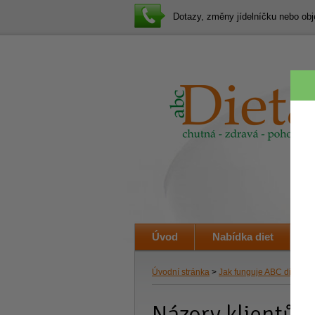
Dotazy, změny jídelníčku nebo o
Úvod
Nabídka diet
J
Úvodní stránka
>
Jak funguje ABC dieta
> 
Názory klientů