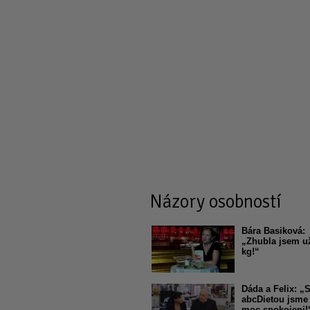
Názory osobností
Bára Basiková:
„Zhubla jsem u
kg!“
Dáda a Felix: „
abcDietou jsme
moc spokojeni!