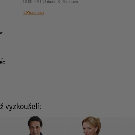
16.09.2011 | Libuše K. Švecová
< Předchozí
kt
 -
ABC
ž vyzkoušeli: