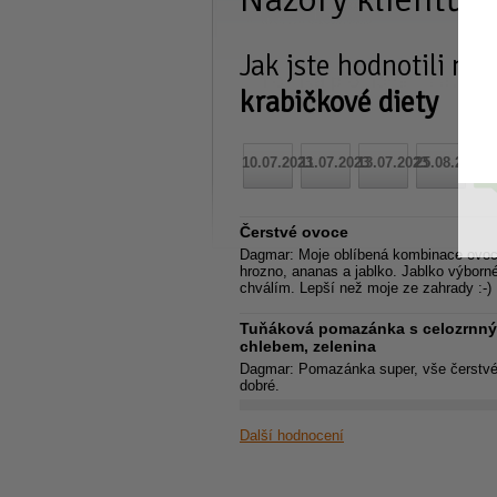
Jak jste hodnotili na
krabičkové diety
10.07.2023
11.07.2023
13.07.2023
25.08.2023
18.
Čerstvé ovoce
Dagmar:
Moje oblíbená kombinace ovoc
hrozno, ananas a jablko. Jablko výborné
chválím. Lepší než moje ze zahrady :-)
Tuňáková pomazánka s celozrnn
chlebem, zelenina
Dagmar:
Pomazánka super, vše čerstvé
dobré.
Další hodnocení