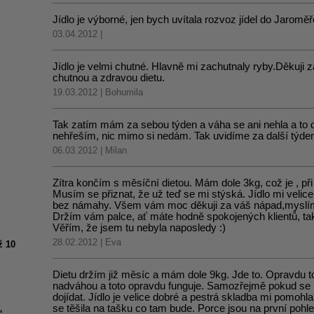
Jídlo je výborné, jen bych uvítala rozvoz jídel do Jaroměř
03.04.2012 |
Jídlo je velmi chutné. Hlavně mi zachutnaly ryby.Děkuji 
chutnou a zdravou dietu.
19.03.2012 | Bohumila
Tak zatím mám za sebou týden a váha se ani nehla a to do
nehřeším, nic mimo si nedám. Tak uvidíme za další týden.
06.03.2012 | Milan
Zítra končím s měsíční dietou. Mám dole 3kg, což je , při
Musím se přiznat, že už teď se mi stýská. Jídlo mi velice
bez námahy. Všem vám moc děkuji za váš nápad,myslím, 
Držím vám palce, ať máte hodně spokojených klientů, tak
Věřím, že jsem tu nebyla naposledy :)
28.02.2012 | Eva
ž 10
Dietu držím již měsíc a mám dole 9kg. Jde to. Opravdu to
nadváhou a toto opravdu funguje. Samozřejmě pokud se n
S
dojídat. Jídlo je velice dobré a pestrá skladba mi pomoh
se těšila na tašku co tam bude. Porce jsou na první pohl
“