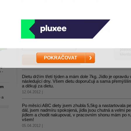
še
Vaše názory na ABC Dietu
Uživatelské jméno:
Názory
Heslo:
12.2023
diety.
pomocí
klient
POKRAČOVAT
e -
 -
Dietu držím třetí týden a mám dole 7kg. Jídlo je opravdu
následující dny. Všem dietu doporučuji a sama přemýšl
a děkuji za dietu.
ým
12.04.2012 |
 a
Po měsíci ABC diety jsem zhubla 5,5kg a nastartovala p
dál, jsem nadmíru spokojená, jídla jsou chutná a velmi 
jídlem a chodit nakupovat, v pracovním shonu mám po r
všem!
05.04.2012 |