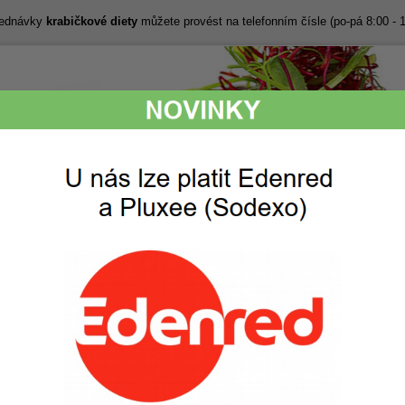
bjednávky
krabičkové diety
můžete provést na telefonním čísle (po-pá 8:00 - 
Lákavé snídaně,
Perfektní chuť,
svačiny, obědy
kvalitní a svěží
i večeře
suroviny
ak to funguje
Ceník
Objednávka
Fotogalerie
Názory klientů