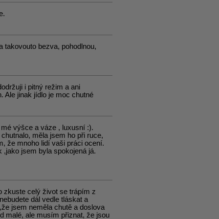
e.
za takovouto bezva, pohodlnou,
držuji i pitný režim a ani
 Ale jinak jídlo je moc chutné
 mé výšce a váze , luxusní :).
 chutnalo, měla jsem ho při ruce,
že mnoho lidí vaši práci ocení.
 ,jako jsem byla spokojená já.
 zkuste celý život se trápím z
ebudete dál vedle tláskat a
la,že jsem neměla chutě a doslova
ed malé, ale musím přiznat, že jsou