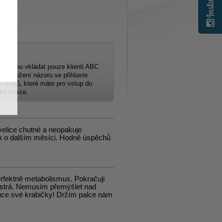
 mohou vkládat pouze klienti ABC
 Pro vložení názoru se přihlaste
 údajů, které máte pro vstup do
ské sekce.
 velice chutné a neopakuje
ím o dalším měsíci. Hodně úspěchů
erfektně metabolismus. Pokračuji
pestrá. Nemusím přemýšlet nad
uce své krabičky! Držím palce nám