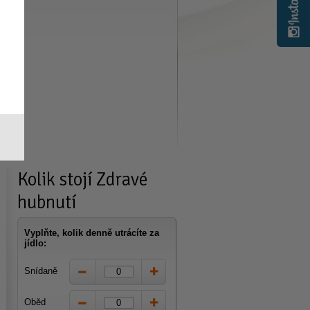
Kolik stojí
Zdravé
hubnutí
Vyplňte, kolik denně utrácíte za
jídlo:
Snídaně
Oběd