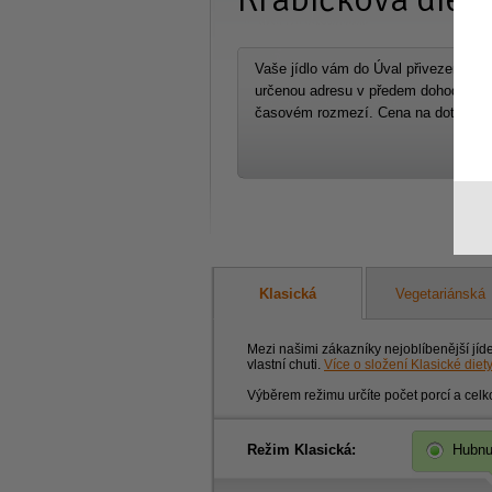
Vaše jídlo vám do Úval přivezeme n
určenou adresu v předem dohodnuté
časovém rozmezí. Cena na dotaz
Klasická
Vegetariánská
Mezi našimi zákazníky nejoblíbenější jíd
vlastní chuti.
Více o složení Klasické diet
Výběrem režimu určíte počet porcí a celk
Režim Klasická:
Hubnu