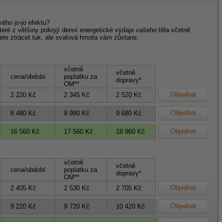
vého jo-jo efektu?
teré z většiny pokryjí denní energetické výdaje vašeho těla včetně
te ztrácet tuk, ale svalová hmota vám zůstane.
včetně
včetně
cena/období
poplatku za
dopravy*
OM**
Objednat
2 220 Kč
2 345 Kč
2 520 Kč
Objednat
8 480 Kč
8 980 Kč
9 680 Kč
Objednat
16 560 Kč
17 560 Kč
18 960 Kč
včetně
včetně
cena/období
poplatku za
dopravy*
OM**
Objednat
2 405 Kč
2 530 Kč
2 705 Kč
Objednat
9 220 Kč
9 720 Kč
10 420 Kč