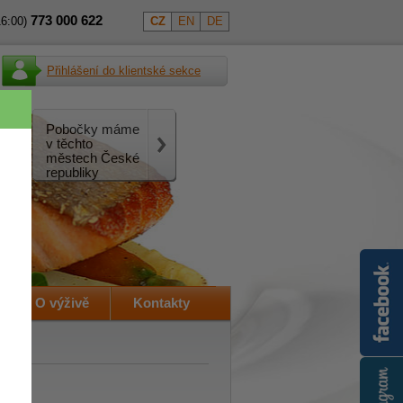
773
000
622
16:00)
CZ
EN
DE
Přihlášení do klientské sekce
Pobočky máme
v těchto
městech České
republiky
O výživě
Kontakty