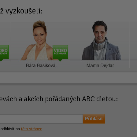
ž vyzkoušeli:
slevách a akcích pořádaných ABC dietou:
 odhlásit na
této stránce
.