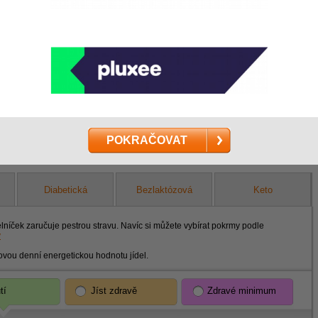
a vámi
m
ABC dieta se přizpůsobí vašim plánům.
Můžete ji konzumovat v různé dny,
kdykoliv změnit nebo přerušit.
POKRAČOVAT
Diabetická
Bezlaktózová
Keto
elníček zaručuje pestrou stravu. Navíc si můžete vybírat pokrmy podle
y
ovou denní energetickou hodnotu jídel.
tí
Jíst zdravě
Zdravé minimum