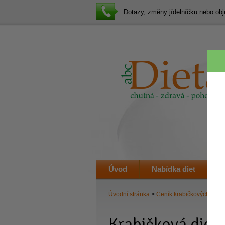
Dotazy, změny jídelníčku nebo o
Úvod
Nabídka diet
J
Úvodní stránka
>
Ceník krabičkových diet
>
Krabičková dieta