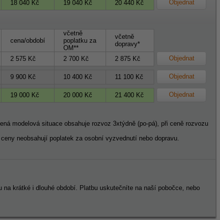
Objednat
18 040 Kč
19 040 Kč
20 440 Kč
včetně
včetně
cena/období
poplatku za
dopravy*
OM**
Objednat
2 575 Kč
2 700 Kč
2 875 Kč
Objednat
9 900 Kč
10 400 Kč
11 100 Kč
Objednat
19 000 Kč
20 000 Kč
21 400 Kč
dená modelová situace obsahuje rozvoz 3xtýdně (po-pá), při ceně rozvozu
eny neobsahují poplatek za osobní vyzvednutí nebo dopravu.
u na krátké i dlouhé období. Platbu uskutečníte na naší pobočce, nebo