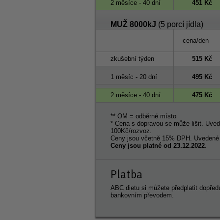
2 měsíce - 40 dní
451 Kč
MUŽ 8000kJ
(5 porcí jídla)
cena/den
zkušební týden
515 Kč
1 měsíc - 20 dní
495 Kč
2 měsíce - 40 dní
475 Kč
** OM = odběrné místo
* Cena s dopravou se může lišit. Uve
100Kč/rozvoz.
Ceny jsou včetně 15% DPH. Uvedené c
Ceny jsou platné od 23.12.2022
.
Platba
ABC dietu si můžete předplatit dopřed
bankovním převodem.