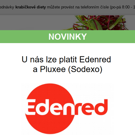
bjednávky
krabičkové diety
můžete provést na telefonním čísle (po-pá 8:00 - 
Lákavé snídaně,
Perfektní chuť,
svačiny, obědy
kvalitní a svěží
i večeře
suroviny
ak to funguje
Ceník
Objednávka
Fotogalerie
 Ceník pro všechny nabízené diety
v Úvalech
 Úvaly od ABC diety - ceník