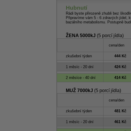
Hubnutí
Rádi byste přirozeně zhubli bez škodli
Připravíme vám 5 - 6 zdravých jídel, k
bazálního metabolismu. Postupně bude
ŽENA 5000kJ
(5 porcí jídla)
cena/den
zkušební týden
444 Kč
1 měsíc - 20 dní
424 Kč
2 měsíce - 40 dní
414 Kč
MUŽ 7000kJ
(5 porcí jídla)
cena/den
zkušební týden
481 Kč
1 měsíc - 20 dní
461 Kč