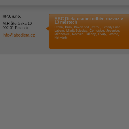
KP3, s.r.o.
ABC Dieta-osobní odběr, rozvoz v
13 městech
M.R.Štefánika 10
,
,
,
Praha
Brno
Bakov nad Jizerou
Brandýs nad
902 01 Pezinok
,
,
,
,
Labem
Mladá Boleslav
Černošice
Jesenice
,
,
,
,
,
Měchenice
Řevnice
Říčany
Úvaly
Vestec
info@abcdieta.cz
Nehvizdy