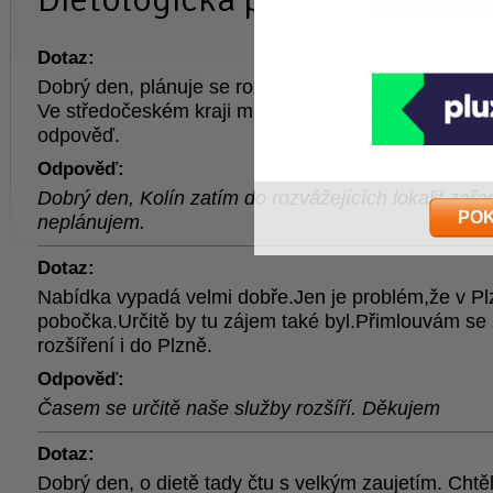
Dotaz:
Dobrý den, plánuje se rozšíření vaší pobočky pro m
Ve středočeském kraji mimo Prahu nejste dostupní.
odpověď.
Odpověď:
Dobrý den, Kolín zatím do rozvážejících lokalit zařad
PO
neplánujem.
Dotaz:
Nabídka vypadá velmi dobře.Jen je problém,že v Pl
pobočka.Určitě by tu zájem také byl.Přimlouvám se
rozšíření i do Plzně.
Odpověď:
Časem se určitě naše služby rozšíří. Děkujem
Dotaz:
Dobrý den, o dietě tady čtu s velkým zaujetím. Chtěl