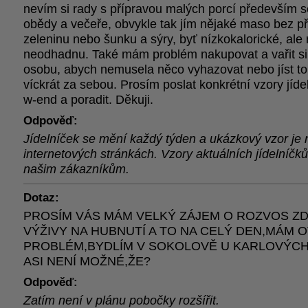
nevím si rady s přípravou malých porcí především s
obědy a večeře, obvykle tak jím nějaké maso bez př
zeleninu nebo šunku a sýry, byť nízkokalorické, ale
neodhadnu. Také mám problém nakupovat a vařit si 
osobu, abych nemusela něco vyhazovat nebo jíst t
víckrát za sebou. Prosím poslat konkrétní vzory jíde
w-end a poradit. Děkuji.
Odpověď:
Jídelníček se mění každý týden a ukázkový vzor je 
internetových stránkách. Vzory aktuálních jídelníčků
našim zákazníkům.
Dotaz:
PROSÍM VÁS MÁM VELKÝ ZÁJEM O ROZVOS Z
VÝŽIVY NA HUBNUTÍ A TO NA CELÝ DEN,MÁM 
PROBLÉM,BYDLÍM V SOKOLOVĚ U KARLOVÝCH
ASI NENÍ MOŽNÉ,ŽE?
Odpověď:
Zatím není v plánu pobočky rozšířit.