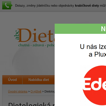
Dotazy, změny jídelníčku nebo objednávky
krabičkové diety
můžet
Lákav
svačin
i veče
Úvod
Nabídka diet
Jak to funguje
Ceník
Úvodní stránka
>
O výživě
> Dietologická poradna
Dietologická poradna