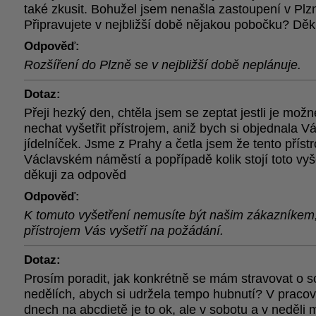
také zkusit. Bohužel jsem nenašla zastoupení v Plzn
Připravujete v nejbližší době nějakou pobočku? Dě
Odpověď:
Rozšíření do Plzně se v nejbližší době neplánuje.
Dotaz:
Přeji hezký den, chtěla jsem se zeptat jestli je možn
nechat vyšetřit přístrojem, aniž bych si objednala V
jídelníček. Jsme z Prahy a četla jsem že tento přístr
Václavském náměstí a popřípadě kolik stojí toto vyš
děkuji za odpověd
Odpověď:
K tomuto vyšetření nemusíte být našim zákazníkem
přístrojem Vás vyšetří na požádání.
Dotaz:
Prosím poradit, jak konkrétně se mám stravovat o 
nedělích, abych si udržela tempo hubnutí? V praco
dnech na abcdietě je to ok, ale v sobotu a v neděli m