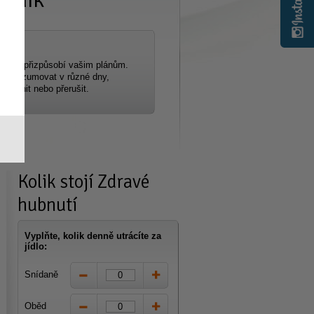
ta se přizpůsobí vašim plánům.
ji konzumovat v různé dny,
 změnit nebo přerušit.
Kolik stojí
Zdravé
hubnutí
Vyplňte, kolik denně utrácíte za
jídlo:
Snídaně
Oběd