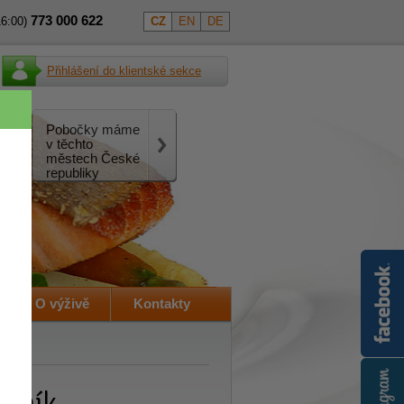
773
000
622
16:00)
CZ
EN
DE
Přihlášení do klientské sekce
Pobočky máme
v těchto
městech České
republiky
O výživě
Kontakty
ceník