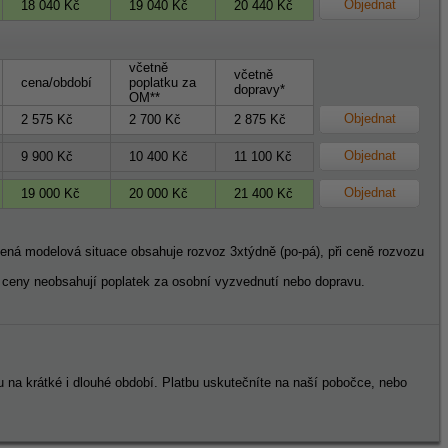
Objednat
18 040 Kč
19 040 Kč
20 440 Kč
včetně
včetně
cena/období
poplatku za
dopravy*
OM**
Objednat
2 575 Kč
2 700 Kč
2 875 Kč
Objednat
9 900 Kč
10 400 Kč
11 100 Kč
Objednat
19 000 Kč
20 000 Kč
21 400 Kč
dená modelová situace obsahuje rozvoz 3xtýdně (po-pá), při ceně rozvozu
eny neobsahují poplatek za osobní vyzvednutí nebo dopravu.
u na krátké i dlouhé období. Platbu uskutečníte na naší pobočce, nebo