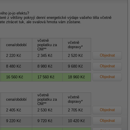
vého jo-jo efektu?
teré z většiny pokryjí denní energetické výdaje vašeho těla včetně
te ztrácet tuk, ale svalová hmota vám zůstane.
včetně
včetně
cena/období
poplatku za
dopravy*
OM**
Objednat
2 220 Kč
2 345 Kč
2 520 Kč
Objednat
8 480 Kč
8 980 Kč
9 680 Kč
Objednat
16 560 Kč
17 560 Kč
18 960 Kč
včetně
včetně
cena/období
poplatku za
dopravy*
OM**
Objednat
2 405 Kč
2 530 Kč
2 705 Kč
Objednat
9 220 Kč
9 720 Kč
10 420 Kč