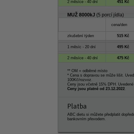
2 měsíce - 40 dní
451 Kč
MUŽ 8000kJ
(5 porcí jídla)
cena/den
zkušební týden
515 Kč
1 měsíc - 20 dní
495 Kč
2 měsíce - 40 dní
475 Kč
** OM = odběrné místo
* Cena s dopravou se může lišit. Uve
100Kč/rozvoz.
Ceny jsou včetně 15% DPH. Uvedené c
Ceny jsou platné od 23.12.2022
.
Platba
ABC dietu si můžete předplatit dopřed
bankovním převodem.