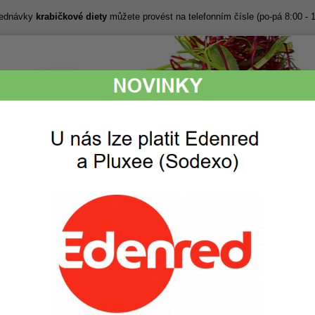
bjednávky
krabičkové diety
můžete provést na telefonním čísle (po-pá 8:00 - 
Lákavé snídaně,
Perfektní chuť,
svačiny, obědy
kvalitní a svěží
i večeře
suroviny
ak to funguje
Ceník
Objednávka
Fotogalerie
 Ceník pro všechny nabízené diety
v Mladé Boleslavi
 Mladá Boleslav od ABC diety - 