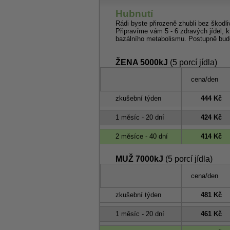
Hubnutí
Rádi byste přirozeně zhubli bez škodli
Připravíme vám 5 - 6 zdravých jídel, k
bazálního metabolismu. Postupně bude
ŽENA 5000kJ
(5 porcí jídla)
cena/den
zkušební týden
444 Kč
1 měsíc - 20 dní
424 Kč
2 měsíce - 40 dní
414 Kč
MUŽ 7000kJ
(5 porcí jídla)
cena/den
zkušební týden
481 Kč
1 měsíc - 20 dní
461 Kč