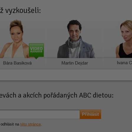
ž vyzkoušeli:
slevách a akcích pořádaných ABC dietou:
 odhlásit na
této stránce
.