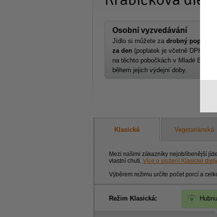
Osobní vyzvedávání
Jídlo si můžete za
drobný poplatek
za den
(poplatek je včetně DPH) vy
na těchto pobočkách v Mladé Bolesla
během jejich výdejní doby.
Klasická
Vegetariánská
Mezi našimi zákazníky nejoblíbenější jíd
vlastní chuti.
Více o složení Klasické diet
Výběrem režimu určíte počet porcí a celk
Režim Klasická:
Hubnu