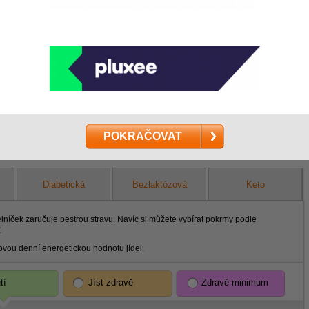
Vaše jídlo Vám do Mladé Boleslavi přivezeme
na Vámi určenou adresu v časovém rozmezí
, 25Kč
ABC die
4:30 – 5:30 hod. Cena rozvozu po Boleslavi
zvednout
Můžete 
činí
100Kč za závoz
. Cena je včetně DPH.
vi
kdykoliv
POKRAČOVAT
Diabetická
Bezlaktózová
Keto
elníček zaručuje pestrou stravu. Navíc si můžete vybírat pokrmy podle
y
ovou denní energetickou hodnotu jídel.
tí
Jíst zdravě
Zdravé minimum