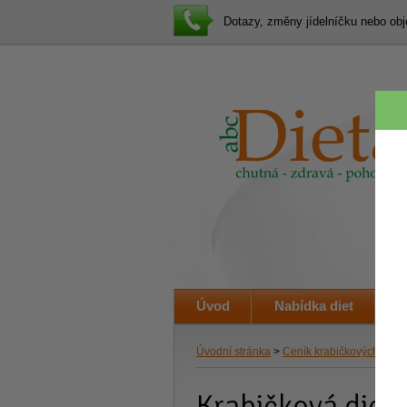
Dotazy, změny jídelníčku nebo o
Úvod
Nabídka diet
J
Úvodní stránka
>
Ceník krabičkových diet
>
Krabičková dieta