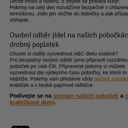
Určíte místo a hodinu, o zbytek se postará kurýr.
Pokrmy na celý den rozvážíme bezpečně v chlaze
termoboxu. Jídlo jen vložíte do ledničky a pak příp
ohřejete.
Osobní odběr jídel na našich pobočkác
drobný poplatek
Chcete si raději vyzvednout ABC dietu osobně?
Pro bezplatný osobní odběr jsme připravili rozsáhlou
poboček po celé ČR. Připravené pokrmy si můžete
vyzvednout dle výdejního času pobočky, ke které to
nejblíže. Pokrmy vám předáme vždy
pečlivě zabale
krabiček a v hezké papírové taštičce.
Podívejte se na
seznam našich poboček
a
krabičkové diety
.