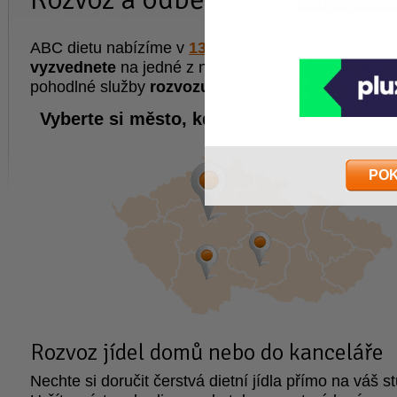
ABC dietu nabízíme v
13 městech
. Pokrmy si
osob
vyzvednete
na jedné z našich poboček, nebo využi
pohodlné služby
rozvozu diety do domu
za příplat
Vyberte si město, kde si pochutnáte na AB
PO
Rozvoz jídel domů nebo do kanceláře
Nechte si doručit čerstvá dietní jídla přímo na váš st