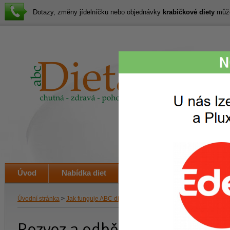
Dotazy, změny jídelníčku nebo objednávky
krabičkové diety
můžet
Lákav
svačin
i veče
Úvod
Nabídka diet
Jak to funguje
Ceník
Úvodní stránka
>
Jak funguje ABC dieta
> Rozvoz a odběr dietních jídel
Rozvoz a odběr dietních jídel