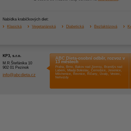
Nabídka krabičkových diet:
Klasická
Vegetariánská
Diabetická
Bezlaktózová
Ke
KP3, s.r.o.
ABC Dieta-osobní odběr, rozvoz v
13 městech
M.R.Štefánika 10
,
,
,
Praha
Brno
Bakov nad Jizerou
Brandýs nad
902 01 Pezinok
,
,
,
,
Labem
Mladá Boleslav
Černošice
Jesenice
,
,
,
,
,
Měchenice
Řevnice
Říčany
Úvaly
Vestec
info@abcdieta.cz
Nehvizdy