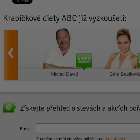
Krabičkové diety
ABC již vyzkoušeli:
Získejte přehled o slevách a akcích p
E-mail:
Z odběru se můžete vždy odhlásit na
této stránce
.