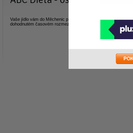
Vaše jídlo vám do Měchenic přivezeme na vámi určenou adres
dohodnutém časovém rozmezí. Cena na dotaz .
PO