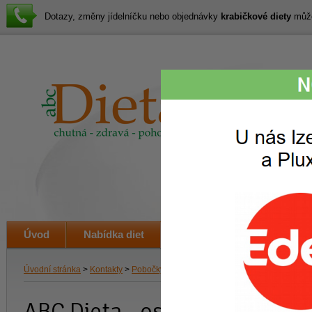
Dotazy, změny jídelníčku nebo objednávky
krabičkové diety
můžet
Lákav
svačin
i veče
Úvod
Nabídka diet
Jak to funguje
Ceník
Úvodní stránka
>
Kontakty
>
Pobočky
> Pobočky ABC diety
v Měchenicích
ABC Dieta - osobní odběr, ro