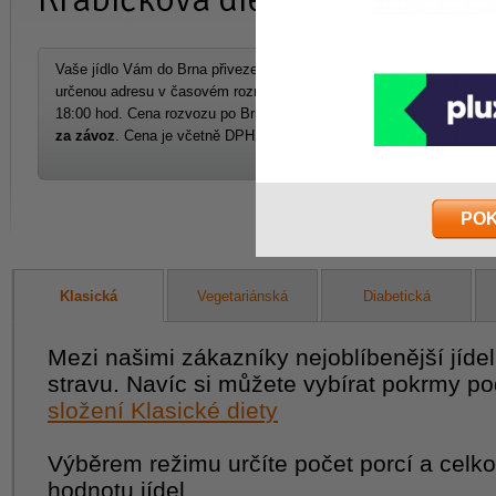
Vaše jídlo Vám do Brna přivezeme na Vámi
určenou adresu v časovém rozmezí 16:30 –
ABC dieta se
18:00 hod. Cena rozvozu po Brně činí
100Kč
Můžete ji kon
za závoz
. Cena je včetně DPH.
kdykoliv změn
PO
Klasická
Vegetariánská
Diabetická
Mezi našimi zákazníky nejoblíbenější jíde
stravu. Navíc si můžete vybírat pokrmy pod
složení Klasické diety
Výběrem režimu určíte počet porcí a celk
hodnotu jídel.