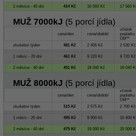
2 měsíce - 40 dní
414 Kč
16 560 Kč
17 560 K
MUŽ 7000kJ
(5 porcí jídla)
včetně
cena/den
cena/období
poplatku
OM**
zkušební týden
481 Kč
2 405 Kč
2 530 Kč
1 měsíc - 20 dní
461 Kč
9 220 Kč
9 720 Kč
2 měsíce - 40 dní
451 Kč
18 040 Kč
19 040 K
MUŽ 8000kJ
(5 porcí jídla)
včetně
cena/den
cena/období
poplatku
OM**
zkušební týden
515 Kč
2 575 Kč
2 700 Kč
1 měsíc - 20 dní
495 Kč
9 900 Kč
10 400 K
2 měsíce - 40 dní
475 Kč
19 000 Kč
20 000 K