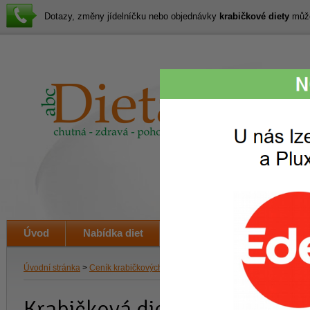
Dotazy, změny jídelníčku nebo objednávky
krabičkové diety
můžet
Lákav
svačin
i veče
Úvod
Nabídka diet
Jak to funguje
Ceník
Úvodní stránka
>
Ceník krabičkových diet
> Ceník pro všechny nabízené die
Krabičková dieta Brno od ABC 