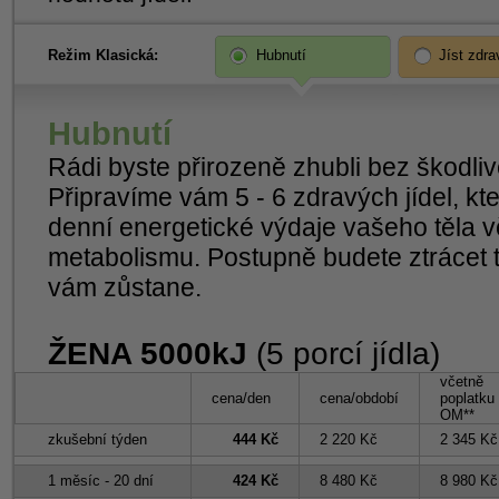
Režim Klasická:
Hubnutí
Jíst zdra
Hubnutí
Rádi byste přirozeně zhubli bez škodliv
Připravíme vám 5 - 6 zdravých jídel, kte
denní energetické výdaje vašeho těla 
metabolismu. Postupně budete ztrácet 
vám zůstane.
ŽENA 5000kJ
(5 porcí jídla)
včetně
cena/den
cena/období
poplatku
OM**
zkušební týden
444 Kč
2 220 Kč
2 345 Kč
1 měsíc - 20 dní
424 Kč
8 480 Kč
8 980 Kč