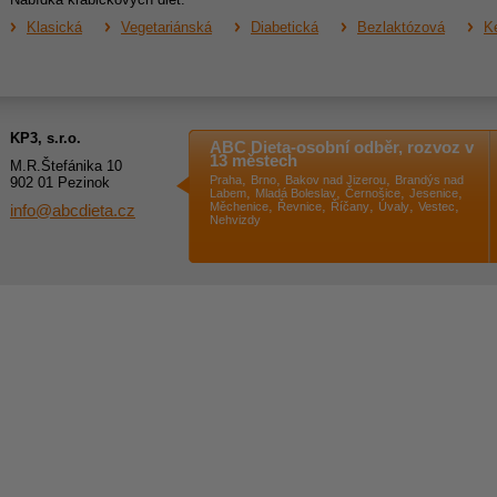
Klasická
Vegetariánská
Diabetická
Bezlaktózová
Ke
KP3, s.r.o.
ABC Dieta-osobní odběr, rozvoz v
13 městech
M.R.Štefánika 10
,
,
,
Praha
Brno
Bakov nad Jizerou
Brandýs nad
902 01 Pezinok
,
,
,
,
Labem
Mladá Boleslav
Černošice
Jesenice
,
,
,
,
,
Měchenice
Řevnice
Říčany
Úvaly
Vestec
info@abcdieta.cz
Nehvizdy