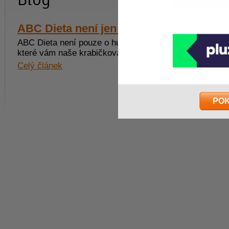
ABC Dieta není jen dieta k hubnutí
ABC Dieta není pouze o hubnutí, ale o celé řadě dalších
které vám naše krabičková dieta přináší.
Celý článek
PO