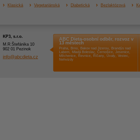
Klasická
Vegetariánská
Diabetická
Bezlaktózová
Ke
KP3, s.r.o.
ABC Dieta-osobní odběr, rozvoz v
13 městech
M.R.Štefánika 10
,
,
,
Praha
Brno
Bakov nad Jizerou
Brandýs nad
902 01 Pezinok
,
,
,
,
Labem
Mladá Boleslav
Černošice
Jesenice
,
,
,
,
,
Měchenice
Řevnice
Říčany
Úvaly
Vestec
info@abcdieta.cz
Nehvizdy