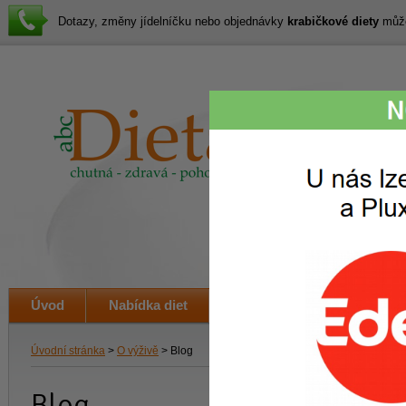
Dotazy, změny jídelníčku nebo objednávky
krabičkové diety
můžet
Lákav
svačin
i veče
Úvod
Nabídka diet
Jak to funguje
Ceník
Úvodní stránka
>
O výživě
> Blog
Blog