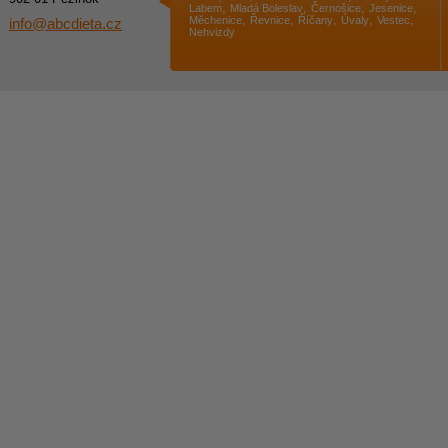
,
,
,
,
Labem
Mladá Boleslav
Černošice
Jesenice
,
,
,
,
,
Měchenice
Řevnice
Říčany
Úvaly
Vestec
info@abcdieta.cz
Nehvizdy