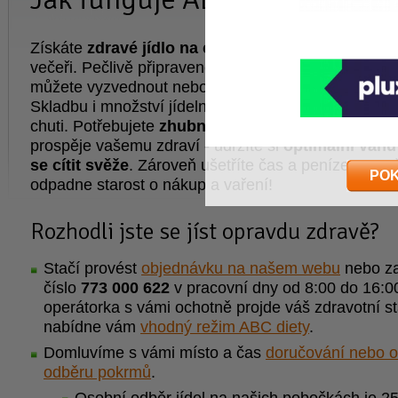
Získáte
zdravé jídlo na celý den
: snídani, 2 svačin
večeři. Pečlivě připravené pokrmy z čerstvých surov
můžete vyzvednout nebo nechat doručit v 13 měst
Skladbu i množství jídelníčku přizpůsobíme vašemu 
chuti. Potřebujete
zhubnout nebo zesílit
? Pravidel
prospěje vašemu zdraví - udržíte si
optimální váhu
se cítit svěže
. Zároveň ušetříte čas a peníze, prot
PO
odpadne starost o nákup a vaření!
Rozhodli jste se jíst opravdu zdravě?
Stačí provést
objednávku na našem webu
nebo za
číslo
773 000 622
v pracovní dny od 8:00 do 16:0
operátorka s vámi ochotně projde váš zdravotní s
nabídne vám
vhodný režim ABC diety
.
Domluvíme s vámi místo a čas
doručování nebo 
odběru pokrmů
.
Osobní odběr jídel na našich pobočkách je 2