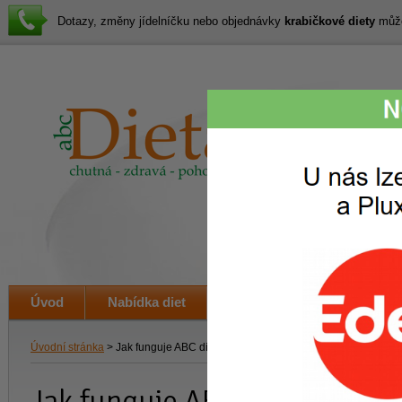
Dotazy, změny jídelníčku nebo objednávky
krabičkové diety
můžet
Lákav
svačin
i veče
Úvod
Nabídka diet
Jak to funguje
Ceník
Úvodní stránka
> Jak funguje ABC dieta
Jak funguje ABC dieta