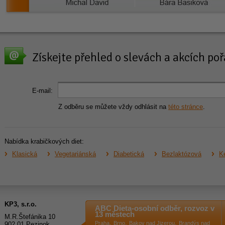
Získejte přehled o slevách a akcích p
E-mail:
Z odběru se můžete vždy odhlásit na
této stránce
.
Nabídka krabičkových diet:
Klasická
Vegetariánská
Diabetická
Bezlaktózová
Ke
KP3, s.r.o.
ABC Dieta-osobní odběr, rozvoz v
13 městech
M.R.Štefánika 10
,
,
,
Praha
Brno
Bakov nad Jizerou
Brandýs nad
902 01 Pezinok