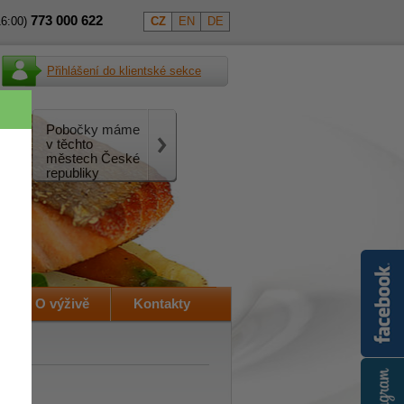
773
000
622
16:00)
CZ
EN
DE
Přihlášení do klientské sekce
Pobočky máme
v těchto
městech České
republiky
O výživě
Kontakty