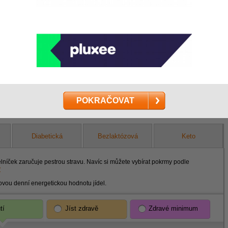
me na
dnutém
ABC dieta se přizpůsobí vašim plánům.
Můžete ji konzumovat v různé dny,
kdykoliv změnit nebo přerušit.
POKRAČOVAT
Diabetická
Bezlaktózová
Keto
elníček zaručuje pestrou stravu. Navíc si můžete vybírat pokrmy podle
y
ovou denní energetickou hodnotu jídel.
tí
Jíst zdravě
Zdravé minimum