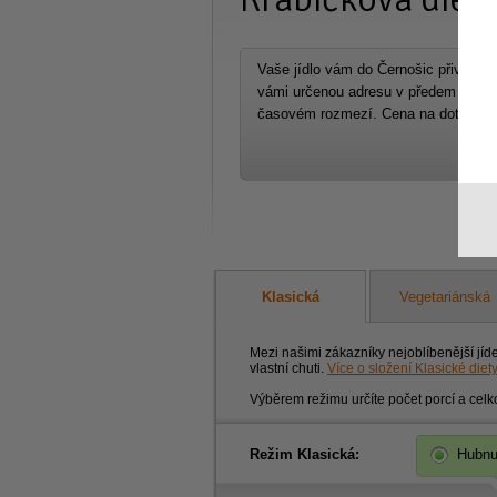
Vaše jídlo vám do Černošic přiveze
vámi určenou adresu v předem doho
časovém rozmezí. Cena na dotaz .
Klasická
Vegetariánská
Mezi našimi zákazníky nejoblíbenější jíd
vlastní chuti.
Více o složení Klasické diet
Výběrem režimu určíte počet porcí a celk
Režim Klasická:
Hubnu