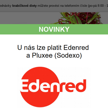
bjednávky
krabičkové diety
můžete provést na telefonním čísle (po-pá 8:00 - 
Lákavé snídaně,
Perfektní chuť,
svačiny, obědy
kvalitní a svěží
i večeře
suroviny
ak to funguje
Ceník
Objednávka
Fotogalerie
 Ceník pro všechny nabízené diety
v Černošicích
 Černošice od ABC diety - ceník