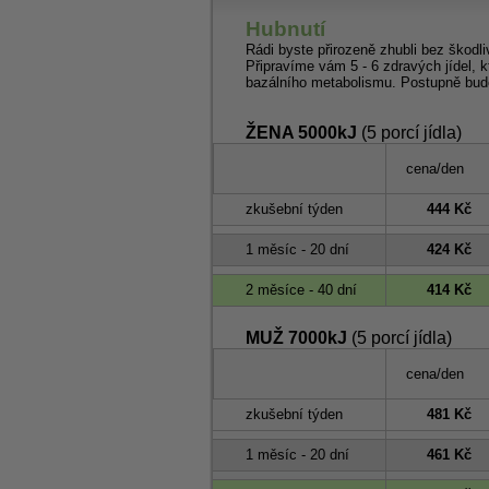
Hubnutí
Rádi byste přirozeně zhubli bez škodli
Připravíme vám 5 - 6 zdravých jídel, k
bazálního metabolismu. Postupně bude
ŽENA 5000kJ
(5 porcí jídla)
cena/den
zkušební týden
444 Kč
1 měsíc - 20 dní
424 Kč
2 měsíce - 40 dní
414 Kč
MUŽ 7000kJ
(5 porcí jídla)
cena/den
zkušební týden
481 Kč
1 měsíc - 20 dní
461 Kč