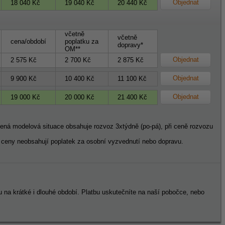
Objednat
18 040 Kč
19 040 Kč
20 440 Kč
včetně
včetně
cena/období
poplatku za
dopravy*
OM**
Objednat
2 575 Kč
2 700 Kč
2 875 Kč
Objednat
9 900 Kč
10 400 Kč
11 100 Kč
Objednat
19 000 Kč
20 000 Kč
21 400 Kč
dená modelová situace obsahuje rozvoz 3xtýdně (po-pá), při ceně rozvozu
eny neobsahují poplatek za osobní vyzvednutí nebo dopravu.
u na krátké i dlouhé období. Platbu uskutečníte na naší pobočce, nebo