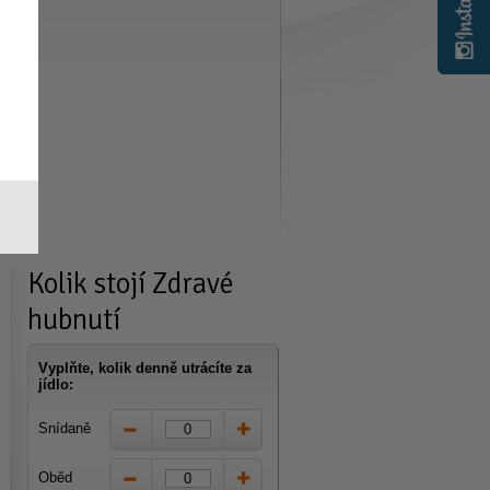
Kolik stojí
Zdravé
hubnutí
Vyplňte, kolik denně utrácíte za
jídlo:
Snídaně
Oběd