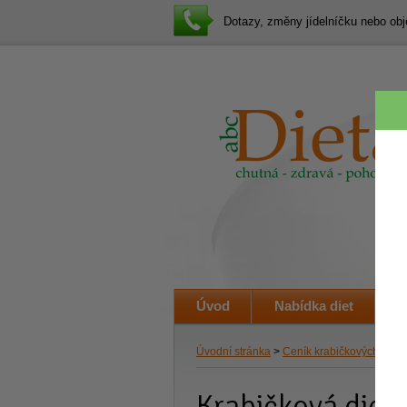
Dotazy, změny jídelníčku nebo o
Úvod
Nabídka diet
J
Úvodní stránka
>
Ceník krabičkových diet
>
Krabičková dieta