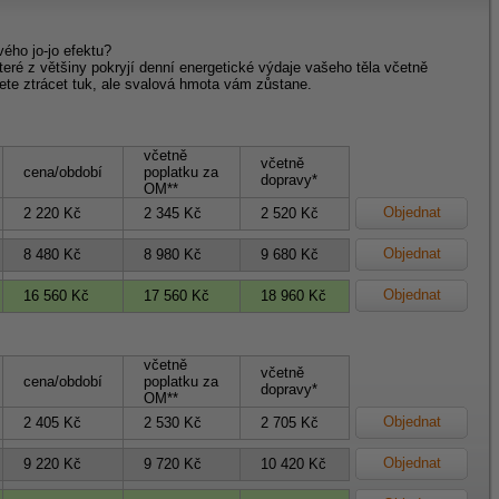
vého jo-jo efektu?
teré z většiny pokryjí denní energetické výdaje vašeho těla včetně
te ztrácet tuk, ale svalová hmota vám zůstane.
včetně
včetně
cena/období
poplatku za
dopravy*
OM**
Objednat
2 220 Kč
2 345 Kč
2 520 Kč
Objednat
8 480 Kč
8 980 Kč
9 680 Kč
Objednat
16 560 Kč
17 560 Kč
18 960 Kč
včetně
včetně
cena/období
poplatku za
dopravy*
OM**
Objednat
2 405 Kč
2 530 Kč
2 705 Kč
Objednat
9 220 Kč
9 720 Kč
10 420 Kč