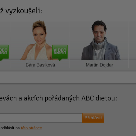
ž vyzkoušeli:
slevách a akcích pořádaných ABC dietou:
 odhlásit na
této stránce
.