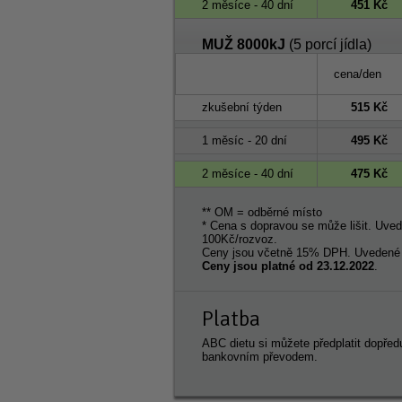
2 měsíce - 40 dní
451 Kč
MUŽ 8000kJ
(5 porcí jídla)
cena/den
zkušební týden
515 Kč
1 měsíc - 20 dní
495 Kč
2 měsíce - 40 dní
475 Kč
** OM = odběrné místo
* Cena s dopravou se může lišit. Uve
100Kč/rozvoz.
Ceny jsou včetně 15% DPH. Uvedené c
Ceny jsou platné od 23.12.2022
.
Platba
ABC dietu si můžete předplatit dopřed
bankovním převodem.