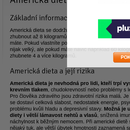
Základní informace o americké dietě
Americká dieta se dodržuje 14 dní, za tuto dobu je
zhubnout až 8 kilogramů, to zálezí na tom, jak vel
máte. Pokud vlastníte pouze pár kil navíc, nebude 
nijak velký, ale pokud máte navíc například 60 kilo
zhubnete 4 a více kilogramů.
PO
Americká dieta a její rizika
Americká dieta je nevhodná pro lidi, kteří trpí 
krevním tlakem
, chudokrevností nebo problémy s l
Pro člověka zdravého jsou zdravotní rizika malá. J
se dostaví celková slabost, nedostatek energie, psy
problému kvůli hladu a depresivní stavy.
Možná je u
diety i větší lámavost nehtů a vlasů
, snížená imun
náchylnost k běžným nemocem. Při americké dietě s
nějaký tuk, ale větší úbytek hmotnosti zaznamená s