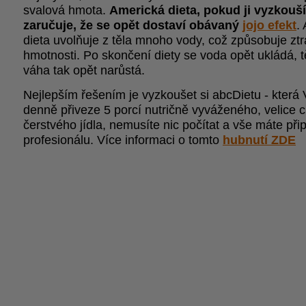
svalová hmota.
Americká dieta, pokud ji vyzkouš
zaručuje, že se opět dostaví obávaný
jojo efekt
.
dieta uvolňuje z těla mnoho vody, což způsobuje ztr
hmotnosti. Po skončení diety se voda opět ukládá, 
váha tak opět narůstá.
Nejlepším řešením je vyzkoušet si abcDietu - která
denně přiveze 5 porcí nutričně vyváženého, velice 
čerstvého jídla, nemusíte nic počítat a vše máte př
profesionálu. Více informaci o tomto
hubnutí ZDE