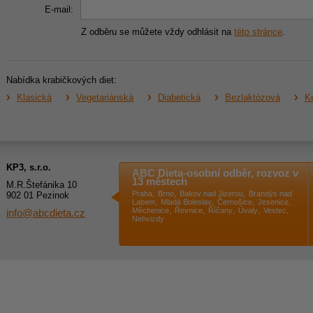
E-mail:
Z odběru se můžete vždy odhlásit na
této stránce
.
Nabídka krabičkových diet:
Klasická
Vegetariánská
Diabetická
Bezlaktózová
Ke
KP3, s.r.o.
ABC Dieta-osobní odběr, rozvoz v
13 městech
M.R.Štefánika 10
,
,
,
Praha
Brno
Bakov nad Jizerou
Brandýs nad
902 01 Pezinok
,
,
,
,
Labem
Mladá Boleslav
Černošice
Jesenice
,
,
,
,
,
Měchenice
Řevnice
Říčany
Úvaly
Vestec
info@abcdieta.cz
Nehvizdy