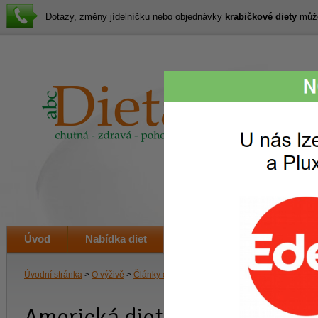
Dotazy, změny jídelníčku nebo objednávky
krabičkové diety
můžet
Lákav
svačin
i veče
Úvod
Nabídka diet
Jak to funguje
Ceník
Úvodní stránka
>
O výživě
>
Články o hubnutí a dietě
>
Americká dieta
Americká dieta