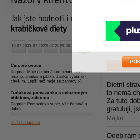
Jak jste hodnotili naše
Vaše náz
krabičkové diety
Uživatelské jméno
10.07.2023
11.07.2023
13.07.2023
25.08.2023
18.12.2023
Heslo:
PO
Čerstvé ovoce
Dagmar:
Moje oblíbená kombinace ovoce -
hrozno, ananas a jablko. Jablko výborné -
chválím. Lepší než moje ze zahrady :-)
Dietní stra
to nemá chy
Tuňáková pomazánka s celozrnným
chlebem, zelenina
Za tuto dob
Dagmar:
Pomazánka super, vše čerstvé a
gratuluji, 
dobré.
Majka
Další hodnocení
Odebírám d