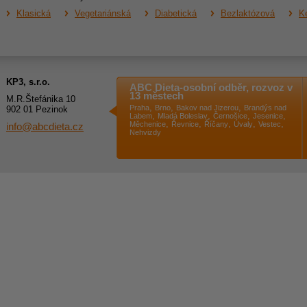
Klasická
Vegetariánská
Diabetická
Bezlaktózová
Ke
KP3, s.r.o.
ABC Dieta-osobní odběr, rozvoz v
13 městech
M.R.Štefánika 10
,
,
,
Praha
Brno
Bakov nad Jizerou
Brandýs nad
902 01 Pezinok
,
,
,
,
Labem
Mladá Boleslav
Černošice
Jesenice
,
,
,
,
,
Měchenice
Řevnice
Říčany
Úvaly
Vestec
info@abcdieta.cz
Nehvizdy