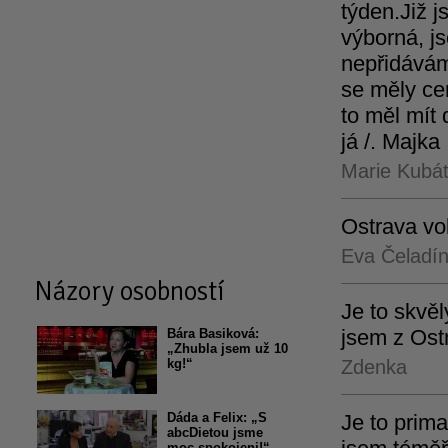
týden.Již j
výborná, js
nepřidávám
se měly cen
to měl mít 
já /. Majka
Marie Kubá
Ostrava vol
Eva Čeladí
Názory osobností
Je to skvě
jsem z Ost
Bára Basiková:
„Zhubla jsem už 10
kg!“
Zdenka
Dáda a Felix: „S
Je to prima
abcDietou jsme
moc spokojeni!“