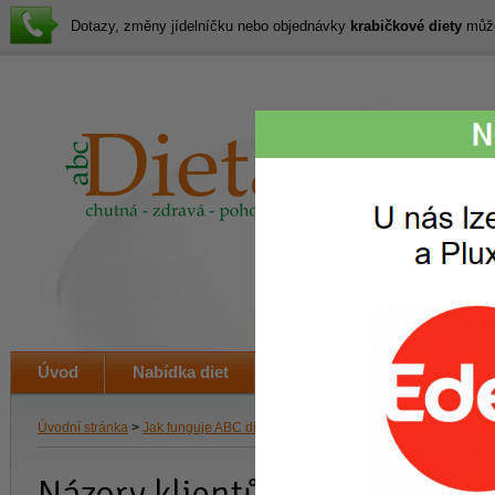
Dotazy, změny jídelníčku nebo objednávky
krabičkové diety
můžet
Lákav
svačin
i veče
Úvod
Nabídka diet
Jak to funguje
Ceník
Úvodní stránka
>
Jak funguje ABC dieta
> Názory klientů
Názory klientů