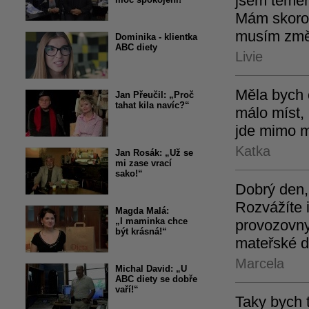
jsem téměř
Mám skoro 
musím změni
Dominika - klientka
ABC diety
Livie
Měla bych o
Jan Přeučil: „Proč
tahat kila navíc?“
málo míst, 
jde mimo m
Katka
Jan Rosák: „Už se
mi zase vrací
sako!“
Dobrý den,
Rozvážíte i
Magda Malá:
„I maminka chce
provozovny
být krásná!“
mateřské d
Marcela
Michal David: „U
ABC diety se dobře
vaří!“
Taky bych 