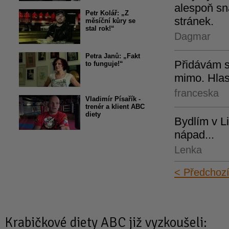
alespoň sn
Petr Kolář: „Z
stránek.
měsíční kůry se
stal rok!“
Dagmar
Petra Janů: „Fakt
Přidávám se
to funguje!“
mimo. Hlasu
franceska
Vladimír Písařík -
trenér a klient ABC
diety
Bydlím v Li
nápad...
Lenka
< Předchoz
Krabičkové diety
ABC již vyzkoušeli: