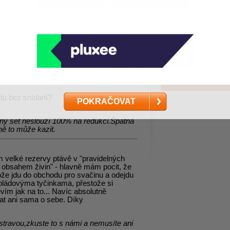
ěr severní morava?nebo dalo by se radit
 za odpověd
.
etu bez snídaní?
POKRAČOVAT
lný set neslouží 100% na redukci.Špatná
ně to může kazit.
 velké rezervy ptávě v "pravidelných
obsahem živin" - hlavně mám pocit, že
tože jdu do obchodu pro svačinu a odejdu
koládovýma tyčinkama, přestože si
evím jak na to... Navíc absolutně
rat ani sama o sebe. Díky
travou,zkuste to s námi a nemusíte ani