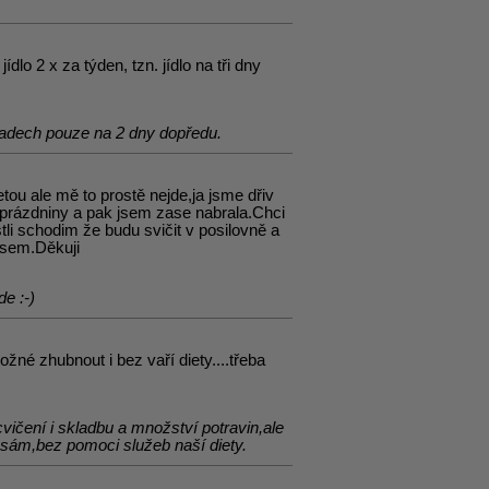
dlo 2 x za týden, tzn. jídlo na tři dny
padech pouze na 2 dny dopředu.
tou ale mě to prostě nejde,ja jsme dřiv
ni prázdniny a pak jsem zase nabrala.Chci
stli schodim že budu svičit v posilovně a
psem.Děkuji
de :-)
ožné zhubnout i bez vaří diety....třeba
cvičení i skladbu a množství potravin,ale
 sám,bez pomoci služeb naší diety.