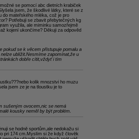
je možné se pomocí abc dietních krabiček
lyšela jsem, že škodlivé látky, které se z
nou do mateřského mléka, což je pro
or? Potřebuji se zbavit přebytečných kg
ogram využila, ale miminku samozřejmě
t, až kojení ukončíme? Děkuji za odpověd
le pokud se k věcem přistupuje pomalu a
 nelze ublížit.Nesmíme zapomínat,že u
ránkách dobře cítit,vždyť i tím
oustku???nebo kolik mnozstvi ho muzu
la jsem ze je na tloustku je to
dým sušeným ovocem,nic se nemá
 malé kousky neměl by být problém.
věnuji se hodně sportům,ale nedokažu si
lo pri 174 cm.Myslím si že když člověk
t nemuže uškodit chtěla bych znát váš