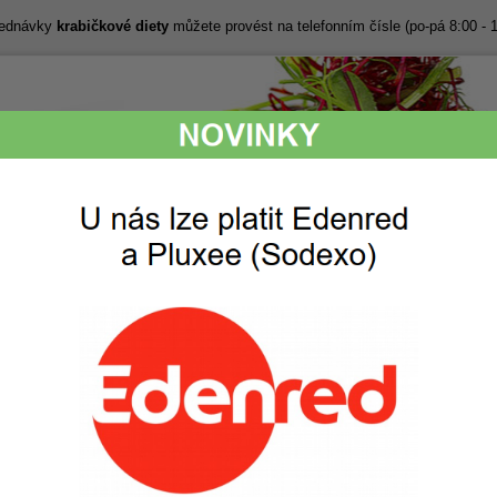
bjednávky
krabičkové diety
můžete provést na telefonním čísle (po-pá 8:00 - 
Lákavé snídaně,
Perfektní chuť,
svačiny, obědy
kvalitní a svěží
i večeře
suroviny
ak to funguje
Ceník
Objednávka
Fotogalerie
poradna
radna
Zeptejte se 