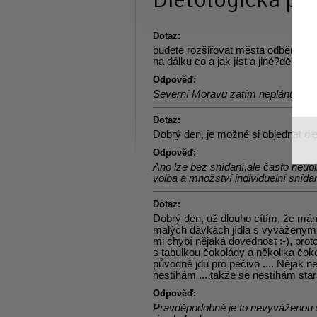
Dotaz:
budete rozšiřovat města odběru-sm
na dálku co a jak jíst a jiné?děkuji
Odpověď:
Severní Moravu zatím neplánujeme
Dotaz:
Dobrý den, je možné si objednat di
Odpověď:
Ano lze bez snídaní,ale často neúp
volba a množství individuelní snída
Dotaz:
Dobrý den, už dlouho cítím, že mám
malých dávkách jídla s vyváženým 
mi chybí nějaká dovednost :-), pro
s tabulkou čokolády a několika čo
původně jdu pro pečivo .... Nějak n
nestíhám ... takže se nestíhám sta
Odpověď:
Pravděpodobně je to nevyváženou s