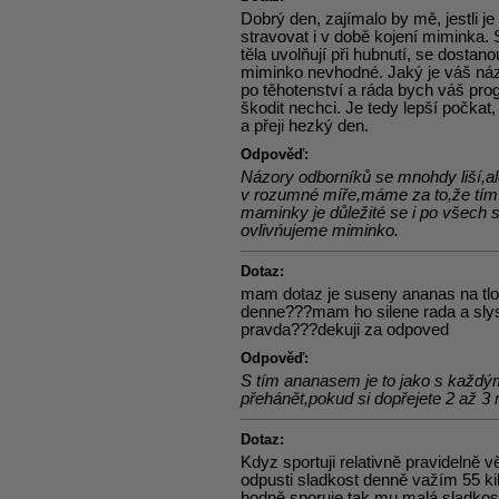
Dobrý den, zajímalo by mě, jestli 
stravovat i v době kojení miminka. S
těla uvolňují při hubnutí, se dosta
miminko nevhodné. Jaký je váš náz
po těhotenství a ráda bych váš pr
škodit nechci. Je tedy lepší počka
a přeji hezký den.
Odpověď:
Názory odborníků se mnohdy liší,a
v rozumné míře,máme za to,že tím
maminky je důležité se i po všech st
ovlivńujeme miminko.
Dotaz:
mam dotaz je suseny ananas na tl
denne???mam ho silene rada a slyse
pravda???dekuji za odpoved
Odpověď:
S tím ananasem je to jako s kaž
přehánět,pokud si dopřejete 2 až 3
Dotaz:
Kdyz sportuji relativně pravidelně 
odpusti sladkost denně važím 55 ki
hodně sporuje tak mu malá sladkos