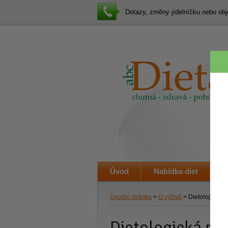
Dotazy, změny jídelníčku nebo o
Úvod
Nabídka diet
J
Úvodní stránka
>
O výživě
> Dietologická 
Dietologická po