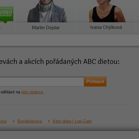
slevách a akcích pořádaných ABC dietou:
 odhlásit na
této stránce
.
ická
Bezlaktózová
Keto dieta / Low Carb