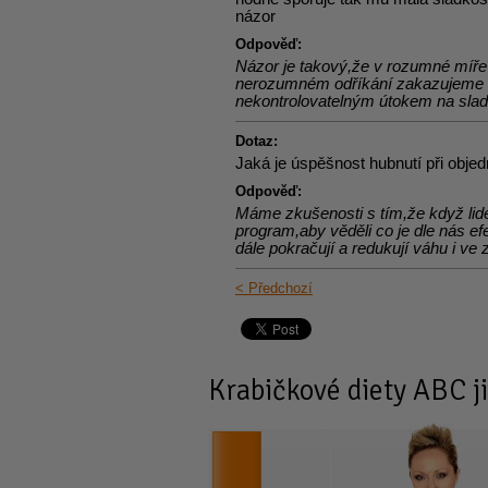
názor
Odpověď:
Názor je takový,že v rozumné míře 
nerozumném odříkání zakazujeme a
nekontrolovatelným útokem na sladk
Dotaz:
Jaká je úspěšnost hubnutí při obje
Odpověď:
Máme zkušenosti s tím,že když lid
program,aby věděli co je dle nás ef
dále pokračují a redukují váhu i v
< Předchozí
Krabičkové diety
ABC ji