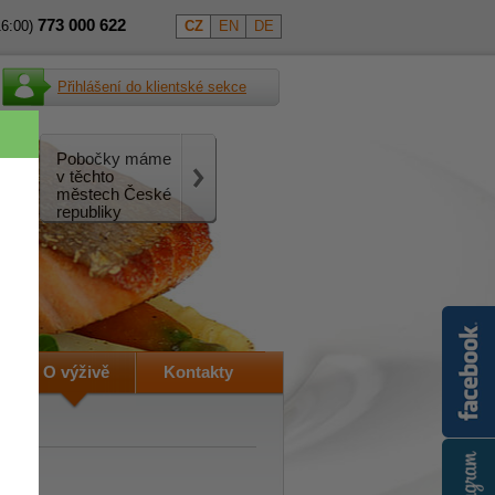
773
000
622
16:00)
CZ
EN
DE
Přihlášení do klientské sekce
Pobočky máme
v těchto
městech České
republiky
O výživě
Kontakty
nás: