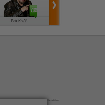
Jana Haklová
,
Jana Haklová krabičková dieta
,
Jana Haklová dieta
,
Haklová
,
dieta Haklová
,
krabičková dieta Haklová