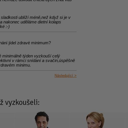
sladkosti ublíží méně,než když si je v
 nakonec uděláme dietní kolaps
é :-)
dnání jídel zdravé minimum?
é minimálně týden vyzkouší celý
ektivní v rámci snídaní a svačin,úspěšně
e zdravém minimu.
Následující >
ž vyzkoušeli: