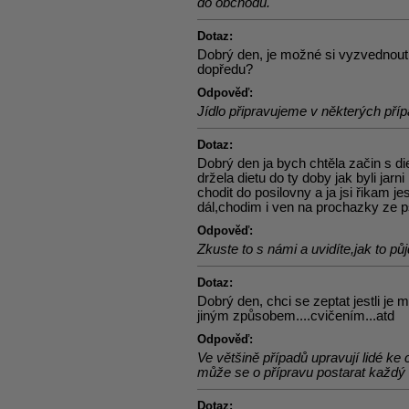
do obchodu.
Dotaz:
Dobrý den, je možné si vyzvednout jí
dopředu?
Odpověď:
Jídlo připravujeme v některých pří
Dotaz:
Dobrý den ja bych chtěla začin s die
držela dietu do ty doby jak byli jar
chodit do posilovny a ja jsi řikam je
dál,chodim i ven na prochazky ze 
Odpověď:
Zkuste to s námi a uvidíte,jak to půj
Dotaz:
Dobrý den, chci se zeptat jestli je m
jiným způsobem....cvičením...atd
Odpověď:
Ve většině případů upravují lidé ke 
může se o přípravu postarat každý
Dotaz: